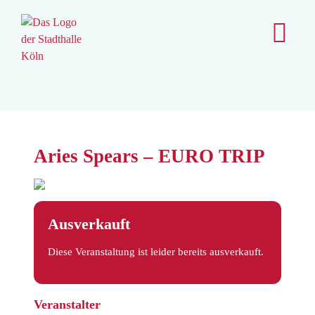
content
Aries Spears – EURO TRIP
Ausverkauft
Diese Veranstaltung ist leider bereits ausverkauft.
Veranstalter